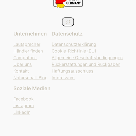
S
u
Unternehmen
Datenschutz
c
h
Lautsprecher
Datenschutzerklärung
e
Händler finden
Cookie-Richtlinie (EU)
n
Campaton+
Allgemeine Geschäftsbedingungen
Über uns
Rückerstattungen und Rückgaben
Kontakt
Haftungsausschluss
Naturschall-Blog
Impressum
Soziale Medien
Facebook
Instagram
LinkedIn