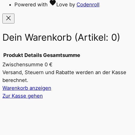
favorite
Powered with
Love
by
Codenroll
Dein Warenkorb
(Artikel: 0)
Produkt
Details
Gesamtsumme
Zwischensumme
0 €
Produkte
Versand, Steuern und Rabatte werden an der Kasse
berechnet.
im
Warenkorb anzeigen
Warenkorb
Zur Kasse gehen