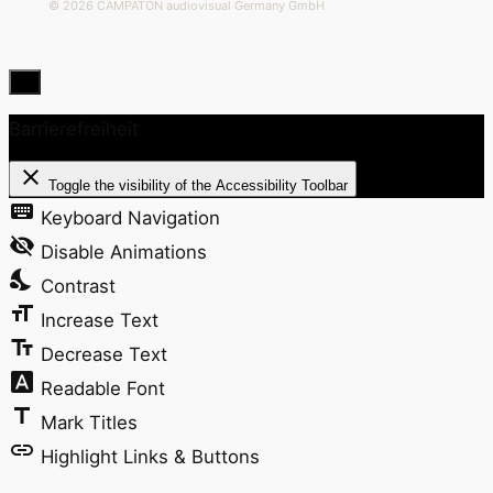
© 2026 CAMPATON audiovisual Germany GmbH
Barrierefreiheit
close
Toggle the visibility of the Accessibility Toolbar
keyboard
Keyboard Navigation
visibility_off
Disable Animations
nights_stay
Contrast
format_size
Increase Text
text_fields
Decrease Text
font_download
Readable Font
title
Mark Titles
link
Highlight Links & Buttons