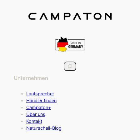
S
u
Unternehmen
c
h
e
Lautsprecher
n
Händler finden
Campaton+
Über uns
Kontakt
Naturschall-Blog