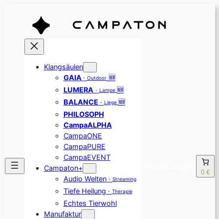
Klangsäulen
GAIA
·
🆕
Outdoor
LUMERA
·
🆕
Lampe
BALANCE
·
🆕
Liege
PHILOSOPH
CampaALPHA
CampaONE
CampaPURE
CampaEVENT
Händler finden
Campaton+
0 €
Audio Welten ·
Streaming
Tiefe Heilung ·
Therapie
Echtes Tierwohl
Manufaktur