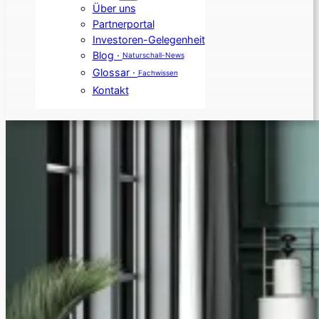
Über uns
Partnerportal
Investoren-Gelegenheit
Blog ·
Naturschall-News
Glossar ·
Fachwissen
Kontakt