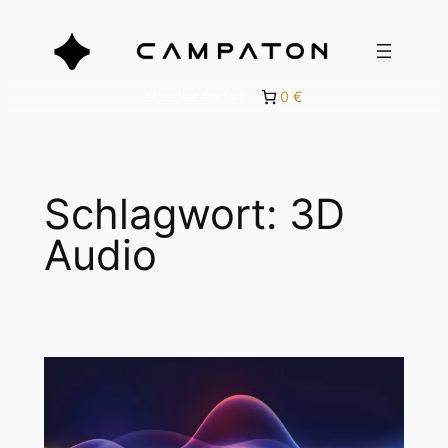
Zum
Inhalt
springen
Händler finden
0 €
Schlagwort:
3D
Audio