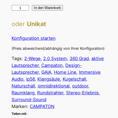
C
In den Warenkorb
a
m
oder
Unikat
p
a
Konfiguration starten
t
(Preis abweichend/abhängig von Ihrer Konfiguration)
o
n
Tags:
2-Wege
, 
2.0 System
, 
360 Grad
, 
aktive
G
Lautsprecher
, 
Campaton
, 
Design-
A
Lautsprecher
, 
GAIA
, 
Home Line
, 
Immersive
I
Audio
, 
ip56
, 
Klangsäule
, 
Kugelschall
, 
A
Naturschall
, 
omnidirektional
, 
outdoor
, 
L
Raumklang
, 
Rundstrahler
, 
Stereo-Erlebnis
, 
i
Surround-Sound
t
Marken:
CAMPATON
h
Teilen mit:
o