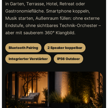
in Garten, Terrasse, Hotel, Retreat oder
-
Gastronomiefläche. Smartphone koppeln,
W
e
Musik starten, Außenraum füllen: ohne externe
g
Endstufe, ohne sichtbares Technik-Orchester –
e
aber mit sauberem 360° Klangbild.
,
B
Bluetooth Pairing
2 Speaker koppelbar
l
u
Integrierter Verstärker
IP56 Outdoor
e
t
o
o
t
h
,
O