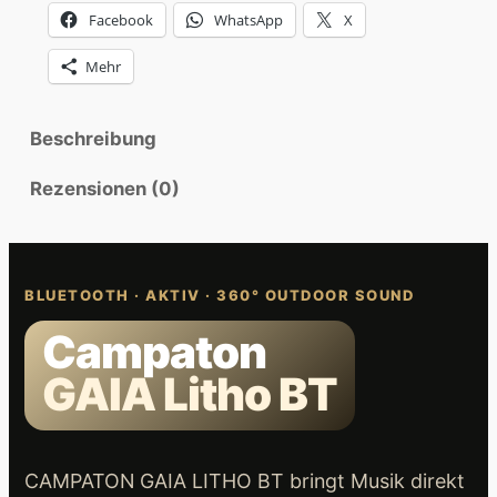
Facebook
WhatsApp
X
B
T
Mehr
(
S
Beschreibung
t
ü
Rezensionen (0)
c
k
,
a
BLUETOOTH · AKTIV · 360° OUTDOOR SOUND
k
Campaton
t
i
GAIA Litho BT
v
)
,
CAMPATON GAIA LITHO BT bringt Musik direkt
2