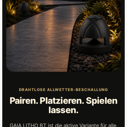
u
t
d
o
o
r
,
I
P
5
6
M
DRAHTLOSE ALLWETTER-BESCHALLUNG
e
Pairen. Platzieren. Spielen
n
g
lassen.
e
GAIA LITHO BT ist die aktive Variante für alle,