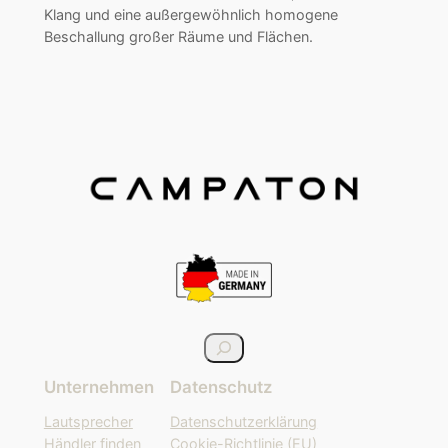
Klang und eine außergewöhnlich homogene
Beschallung großer Räume und Flächen.
S
u
Unternehmen
Datenschutz
c
h
Lautsprecher
Datenschutzerklärung
e
Händler finden
Cookie-Richtlinie (EU)