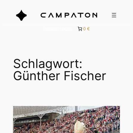
Zum
Inhalt
springen
Händler finden
0 €
Schlagwort:
Günther Fischer