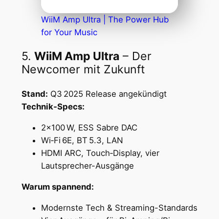
WiiM Amp Ultra | The Power Hub
for Your Music
5.
WiiM Amp Ultra
– Der
Newcomer mit Zukunft
Stand:
Q3 2025 Release angekündigt
Technik‑Specs:
2×100 W, ESS Sabre DAC
Wi‑Fi 6E, BT 5.3, LAN
HDMI ARC, Touch‑Display, vier
Lautsprecher-Ausgänge
Warum spannend:
Modernste Tech & Streaming-Standards