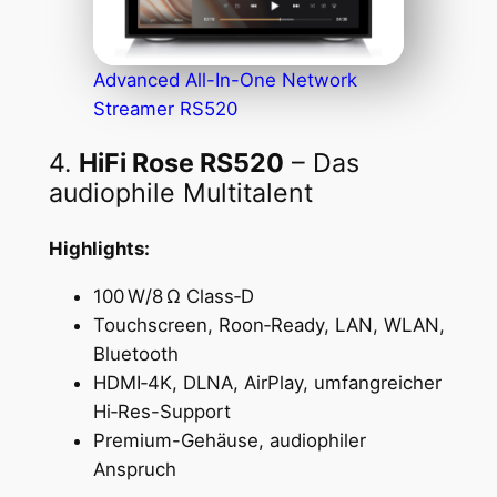
Advanced All-In-One Network
Streamer RS520
4.
HiFi Rose RS520
– Das
audiophile Multitalent
Highlights:
100 W/8 Ω Class‑D
Touchscreen, Roon‑Ready, LAN, WLAN,
Bluetooth
HDMI‑4K, DLNA, AirPlay, umfangreicher
Hi‑Res-Support
Premium-Gehäuse, audiophiler
Anspruch