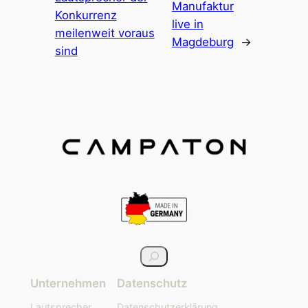
Manufaktur
Konkurrenz
live in
meilenweit voraus
Magdeburg
→
sind
S
u
Unternehmen
Datenschutz
c
h
Lautsprecher
Datenschutzerklärung