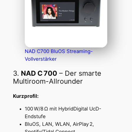
NAD C700 BluOS Streaming-
Vollverstärker
3.
NAD C 700
– Der smarte
Multiroom-Allrounder
Kurzprofil:
100 W/8 Ω mit HybridDigital UcD-
Endstufe
BluOS, LAN, WLAN, AirPlay 2,
Spotify/Tidal Connect