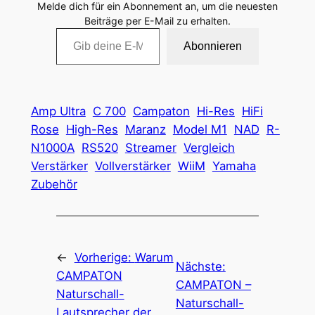
Melde dich für ein Abonnement an, um die neuesten
Beiträge per E-Mail zu erhalten.
Gib deine E-Mail-Adresse ein …
Abonnieren
Amp Ultra
C 700
Campaton
Hi-Res
HiFi
Rose
High-Res
Maranz
Model M1
NAD
R-
N1000A
RS520
Streamer
Vergleich
Verstärker
Vollverstärker
WiiM
Yamaha
Zubehör
←
Vorherige:
Warum
Nächste:
CAMPATON
CAMPATON –
Naturschall-
Naturschall-
Lautsprecher der