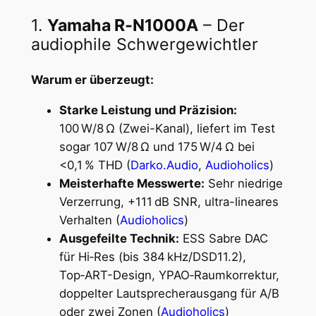
1.
Yamaha R‑N1000A
– Der
audiophile Schwergewichtler
Warum er überzeugt:
Starke Leistung und Präzision:
100 W/8 Ω (Zwei-Kanal), liefert im Test
sogar 107 W/8 Ω und 175 W/4 Ω bei
<0,1 % THD (
Darko.Audio
,
Audioholics
)
Meisterhafte Messwerte:
Sehr niedrige
Verzerrung, +111 dB SNR, ultra-lineares
Verhalten (
Audioholics
)
Ausgefeilte Technik:
ESS Sabre DAC
für Hi‑Res (bis 384 kHz/DSD11.2),
Top‑ART-Design, YPAO‑Raumkorrektur,
doppelter Lautsprecherausgang für A/B
oder zwei Zonen (
Audioholics
)