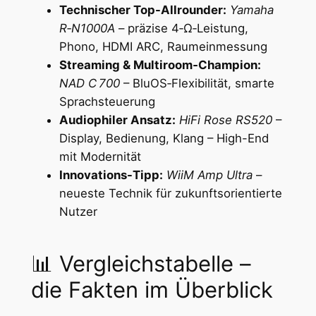
Technischer Top-Allrounder:
Yamaha
R‑N1000A
– präzise 4‑Ω‑Leistung,
Phono, HDMI ARC, Raumeinmessung
Streaming & Multiroom‑Champion:
NAD C 700
– BluOS‑Flexibilität, smarte
Sprachsteuerung
Audiophiler Ansatz:
HiFi Rose RS520
–
Display, Bedienung, Klang – High-End
mit Modernität
Innovations-Tipp:
WiiM Amp Ultra
–
neueste Technik für zukunftsorientierte
Nutzer
📊 Vergleichstabelle –
die Fakten im Überblick