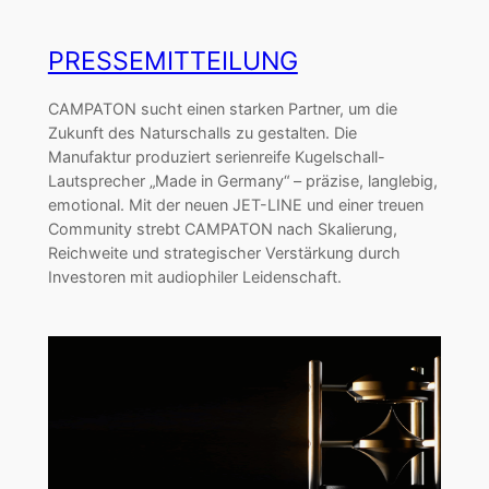
PRESSEMITTEILUNG
CAMPATON sucht einen starken Partner, um die
Zukunft des Naturschalls zu gestalten. Die
Manufaktur produziert serienreife Kugelschall-
Lautsprecher „Made in Germany“ – präzise, langlebig,
emotional. Mit der neuen JET-LINE und einer treuen
Community strebt CAMPATON nach Skalierung,
Reichweite und strategischer Verstärkung durch
Investoren mit audiophiler Leidenschaft.