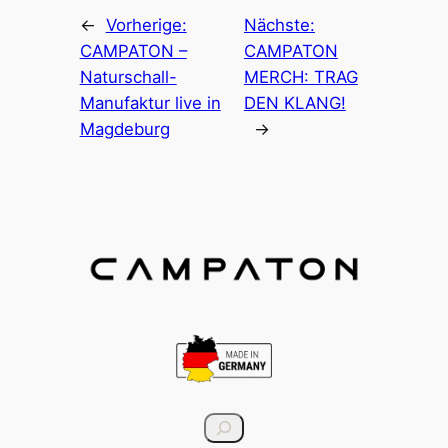
←
Vorherige:
Nächste:
CAMPATON –
CAMPATON
Naturschall-
MERCH: TRAG
Manufaktur live in
DEN KLANG!
Magdeburg
→
S
u