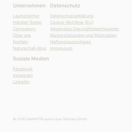
Unternehmen
Datenschutz
c
h
Lautsprecher
Datenschutzerklärung
e
Händler finden
Cookie-Richtlinie (EU)
n
Campaton+
Allgemeine Geschäftsbedingungen
Über uns
Rückerstattungen und Rückgaben
Kontakt
Haftungsausschluss
Naturschall-Blog
Impressum
Soziale Medien
Facebook
Instagram
LinkedIn
© 2026 CAMPATON audiovisual Germany GmbH