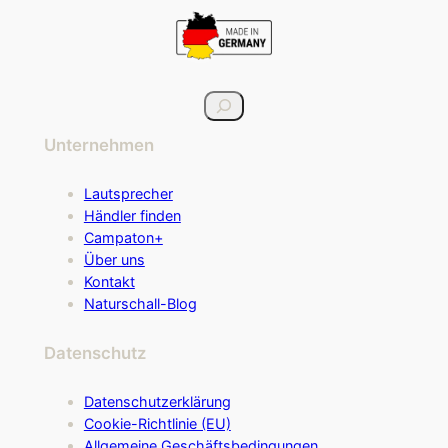
S
u
Unternehmen
c
h
e
Lautsprecher
n
Händler finden
Campaton+
Über uns
Kontakt
Naturschall-Blog
Datenschutz
Datenschutzerklärung
Cookie-Richtlinie (EU)
Allgemeine Geschäftsbedingungen