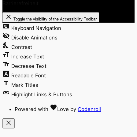
Barrierefreiheit
close
Toggle the visibility of the Accessibility Toolbar
keyboard
Keyboard Navigation
visibility_off
Disable Animations
nights_stay
Contrast
format_size
Increase Text
text_fields
Decrease Text
font_download
Readable Font
title
Mark Titles
link
Highlight Links & Buttons
favorite
Powered with
Love
by
Codenroll